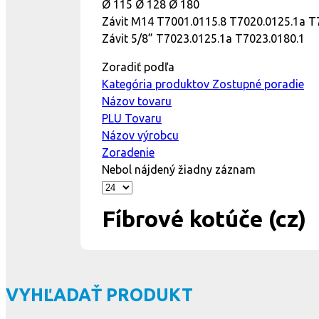
Ø 115 Ø 128 Ø 180
Závit M14 T7001.0115.8 T7020.0125.1a T
Závit 5/8” T7023.0125.1a T7023.0180.1
Zoradiť podľa
Kategória produktov Zostupné poradie
Názov tovaru
PLU Tovaru
Názov výrobcu
Zoradenie
Nebol nájdený žiadny záznam
Fíbrové kotúče (cz)
VYHĽADAŤ PRODUKT