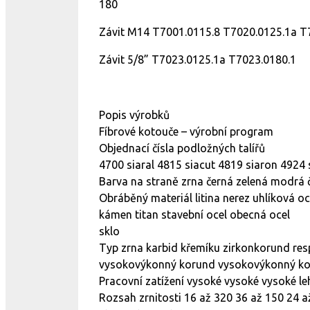
180
Závit M14 T7001.0115.8 T7020.0125.1a T
Závit 5/8” T7023.0125.1a T7023.0180.1
Popis výrobků
Fíbrové kotouče – výrobní program
Objednací čísla podložných talířů
4700 siaral 4815 siacut 4819 siaron 4924
Barva na straně zrna černá zelená modrá
Obráběný materiál litina nerez uhlíková o
kámen titan stavební ocel obecná ocel
sklo
Typ zrna karbid křemíku zirkonkorund res
vysokovýkonný korund vysokovýkonný k
Pracovní zatížení vysoké vysoké vysoké le
Rozsah zrnitosti 16 až 320 36 až 150 24 a