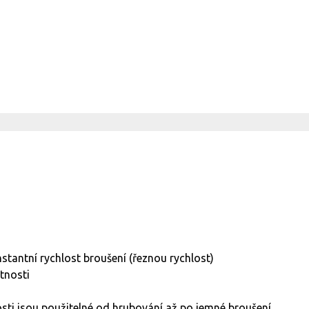
stantní rychlost broušení (řeznou rychlost)
tnosti
ti jsou použitelné od hrubování až po jemné broušení