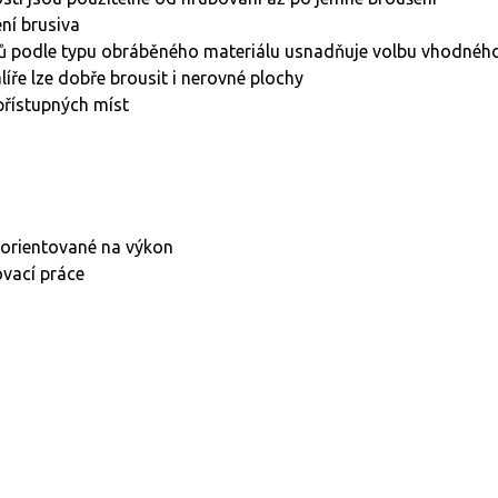
ení brusiva
bků podle typu obráběného materiálu usnadňuje volbu vhodnéh
alíře lze dobře brousit i nerovné plochy
přístupných míst
 orientované na výkon
ovací práce