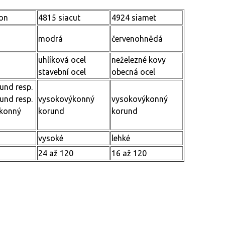
ron
4815 siacut
4924 siamet
modrá
červenohnědá
uhlíková ocel
neželezné kovy
stavební ocel
obecná ocel
und resp.
und resp.
vysokovýkonný
vysokovýkonný
konný
korund
korund
vysoké
lehké
24 až 120
16 až 120