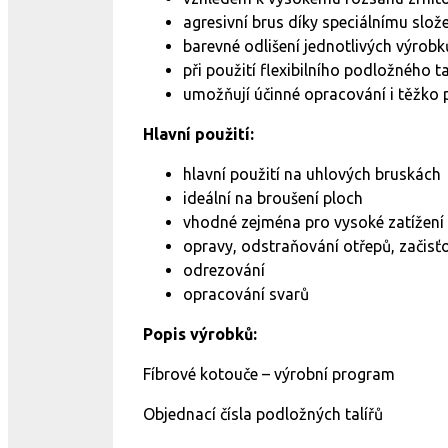
agresivní brus díky speciálnímu slož
barevné odlišení jednotlivých výro
při použití flexibilního podložného t
umožňují účinné opracování i těžko 
Hlavní použití:
hlavní použití na uhlových bruskách
ideální na broušení ploch
vhodné zejména pro vysoké zatížení
opravy, odstraňování otřepů, začisť
odrezování
opracování svarů
Popis výrobků:
Fíbrové kotouče – výrobní program
Objednací čísla podložných talířů