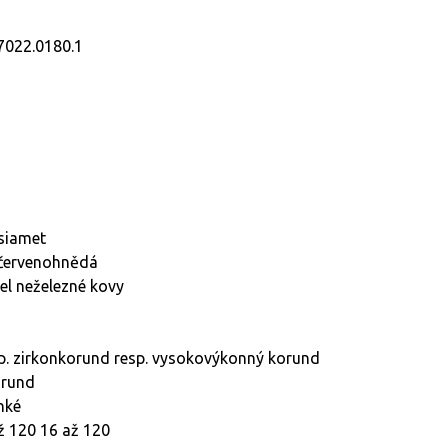
7022.0180.1
 siamet
 červenohnědá
cel neželezné kovy
p. zirkonkorund resp. vysokovýkonný korund
orund
hké
ž 120 16 až 120