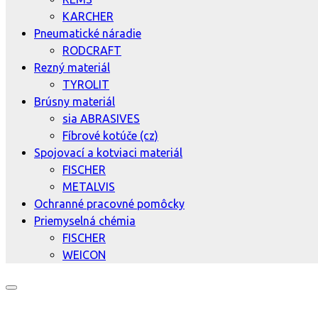
KARCHER
Pneumatické náradie
RODCRAFT
Rezný materiál
TYROLIT
Brúsny materiál
sia ABRASIVES
Fíbrové kotúče (cz)
Spojovací a kotviaci materiál
FISCHER
METALVIS
Ochranné pracovné pomôcky
Priemyselná chémia
FISCHER
WEICON