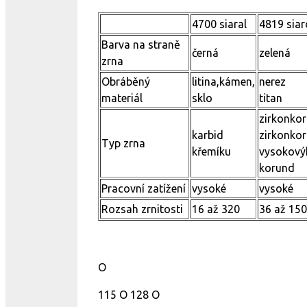
4700 siaral
4819 sia
Barva na straně
černá
zelená
zrna
Obráběný
litina,kámen,
nerez
materiál
sklo
titan
zirkonkor
karbid
zirkonkor
Typ zrna
křemíku
vysokový
korund
Pracovní zatížení
vysoké
vysoké
Rozsah zrnitosti
16 až 320
36 až 150
O
115 O 128 O