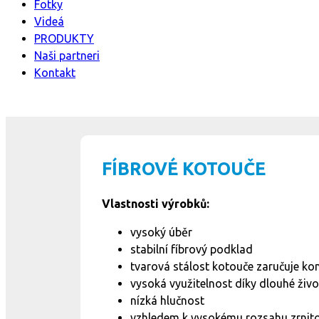
Fotky
Videá
PRODUKTY
Naši partneri
Kontakt
FÍBROVÉ KOTOUČE
Vlastnosti výrobků:
vysoký úběr
stabilní fíbrový podklad
tvarová stálost kotouče zaručuje kon
vysoká využitelnost díky dlouhé živo
nízká hlučnost
vzhledem k vysokému rozsahu zrnitos